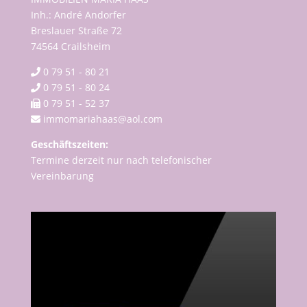
Inh.: André Andorfer
Breslauer Straße 72
74564 Crailsheim
0 79 51 - 80 21
0 79 51 - 80 24
0 79 51 - 52 37
immomariahaas@aol.com
Geschäftszeiten:
Termine derzeit nur nach telefonischer
Vereinbarung