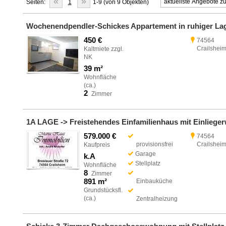
«
»
Seiten:
1
1-9 (von 9 Objekten)
450 €
74564
Crailshei
Kaltmiete zzgl.
NK
39 m²
Wohnfläche
(ca.)
2
Zimmer
579.000 €
74564
provisionsfrei
Crailshei
Kaufpreis
Garage
k.A
Stellplatz
Wohnfläche
8
Zimmer
891 m²
Einbauküche
Grundstücksfl.
(ca.)
Zentralheizung