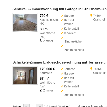
720 €
Garage
74564
Crailshei
Kaltmiete zzgl.
Bad mit
NK
Wanne
80 m²
Kelleranteil
Wohnfläche
renoviert
(ca.)
3
Zimmer
Einbauküche
Zentralheizung
179.000 €
Terrasse
74564
Crailshei
Kaufpreis
Garage
57 m²
Bad mit
Wanne
Wohnfläche
(ca.)
Kelleranteil
2
Zimmer
Zentralheizung
«
»
Seiten:
1
1-9 (von 9 Objekten)