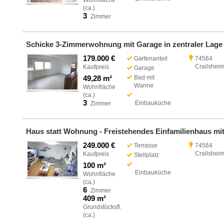
Wohnfläche
(ca.)
3
Zimmer
179.000 €
Gartenanteil
74564
Crailshei
Kaufpreis
Garage
49,28 m²
Bad mit
Wanne
Wohnfläche
(ca.)
3
Einbauküche
Zimmer
249.000 €
Terrasse
74564
Crailshei
Kaufpreis
Stellplatz
100 m²
Einbauküche
Wohnfläche
(ca.)
6
Zimmer
409 m²
Grundstücksfl.
(ca.)