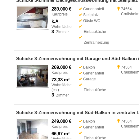
289.000 €
Gartenanteil
74564
Crailshei
Kaufpreis
Stellplatz
k.A
Gäste WC
Wohnfläche
3
Einbauküche
Zimmer
Zentralheizung
269.000 €
Balkon
74564
Crailshei
Kaufpreis
Gartenanteil
73,33 m²
Garage
Wohnfläche
(ca.)
Einbauküche
3
Zimmer
249.000 €
Balkon
74564
Crailshei
Kaufpreis
Gartenanteil
66,97 m²
Einbauküche