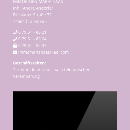
IMMOBILIEN MARIA HAAS
Inh.: André Andorfer
Breslauer Straße 72
74564 Crailsheim
0 79 51 - 80 21
0 79 51 - 80 24
0 79 51 - 52 37
immomariahaas@aol.com
Geschäftszeiten:
Termine derzeit nur nach telefonischer
Vereinbarung